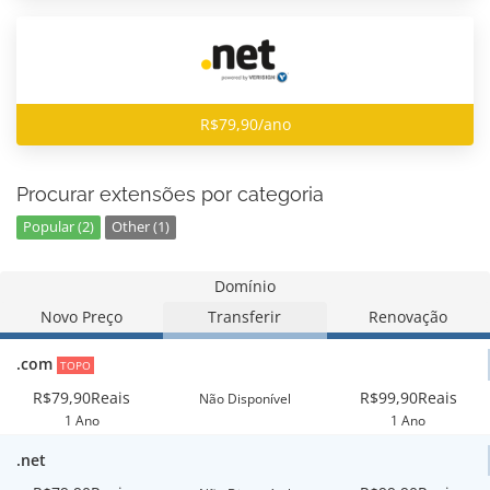
R$79,90/ano
Procurar extensões por categoria
Popular (2)
Other (1)
Domínio
Novo Preço
Transferir
Renovação
.com
TOPO
R$79,90Reais
R$99,90Reais
Não Disponível
1 Ano
1 Ano
.net