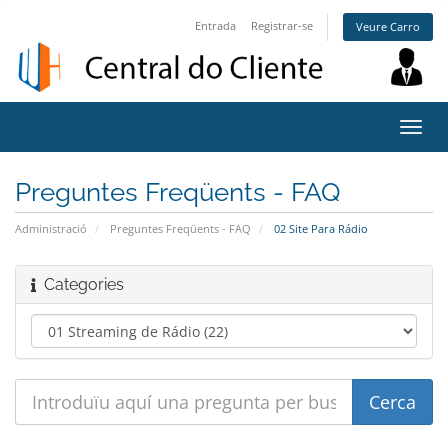
Entrada
Registrar-se
Veure Carro
Canv
la
nave
Preguntes Freqüents - FAQ
Administració
Preguntes Freqüents - FAQ
02 Site Para Rádio
Categories