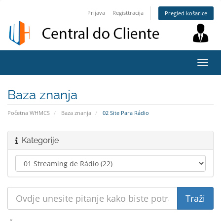
Prijava
Registtracija
Pregled košarice
Preba
navig
Baza znanja
Početna WHMCS
Baza znanja
02 Site Para Rádio
Kategorije