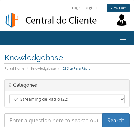
Login
Register
View Cart
Toggl
navig
Knowledgebase
Portal Home
Knowledgebase
02 Site Para Rádio
Categories